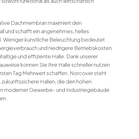
sowohl funktional als auch wirtschaftlich
ative Dachmembran maximiert den
all und schafft ein angenehmes, helles
d. Weniger künstliche Beleuchtung bedeutet
ergieverbrauch und niedrigere Betriebskosten
hhaltige und effiziente Halle. Dank unserer
auweise können Sie Ihre Halle schneller nutzen
sten Tag Mehrwert schaffen. Norcover steht
, zukunftssichere Hallen, die den hohen
n moderner Gewerbe- und Industriegebäude
en.