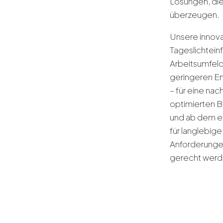
Lösungen, die 
überzeugen.
Unsere innov
Tageslichteinf
Arbeitsumfel
geringeren En
– für eine nac
optimierten B
und ab dem er
für langlebige
Anforderunge
gerecht werd