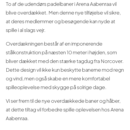
To af de udendørs padelbaner i Arena Aabenraa vil
blive overdækket. Men denne nye tilføjelse vil sikre,
at deres medlemmer og besøgende kan nyde at
spille i al slags vejr.
Overdækningen består af en imponerende
stålkonstruktion på næsten 10 meter i højden, som
bliver dækket med den stærke tagdug fra Norcover.
Dette design vil ikke kun beskytte banerne mod regn
og vind, men også skabe en mere komfortabel
spilleoplevelse med skygge på solrige dage.
Vi ser frem til de nye overdækkede baner og håber,
at dette tiltag vil forbedre spille oplevelsen hos Arena
Aabenraa.