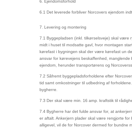
6.
Ejendomsforhold
6.1
Det leverede forbliver Norcovers ejendom indtil
7.
Levering og montering
7.1
Byggepladsen (inkl. tilkørselsveje) skal vær
midt i huset til modsatte gavl, hvor montagen start
kørefast i bygningen skal der være kørefast un
de
ansvar for
kørevejens beskaffenhed, manglende b
ejendom, herunder transportørens og Norcovers
7.2
Såfremt byggepladsforholdene efter Norcover
tid samt omkostninger til udbedring af forholdene
bygherre.
7.3
Der skal være min. 16 amp. kraftstik til rådig
7.4
Bygherre har det fulde ansvar for, at ankerjern
er aftalt. Ankerjern plader skal være rengjorte for
alligevel, vil de for Norcover dermed for
bundne me