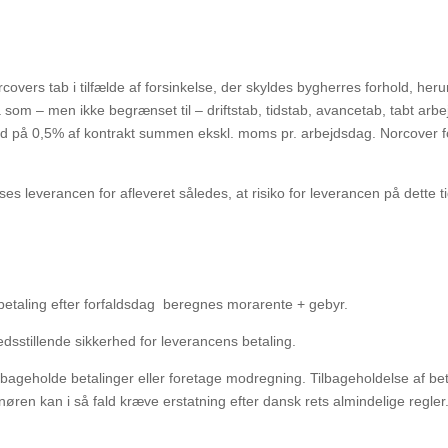
covers tab i tilfælde af forsinkelse, der skyldes bygherres forhold, her
å som – men ikke begrænset til – driftstab,
tidstab, avancetab, tabt arbe
od
på 0,5% af kontrakt summen ekskl. moms pr. arbejdsdag. Norcover for
 leverancen for afleveret således, at risiko for leverancen på dette t
betaling efter forfaldsdag
beregnes morarente + gebyr.
redsstillende sikkerhed for leverancens betaling.
ageholde betalinger eller foretage modregning. Tilbageholdelse af be
enøren kan i så fald kræve erstatning
efter dansk rets almindelige regler