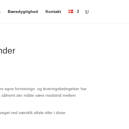
m
Bæredygtighed
Kontakt
nder
rres egne
forretnings- og leveringsbetingelser har
r, såfremt der måtte være modstrid mellem
raveget ved
særskilt aftale eller i disse