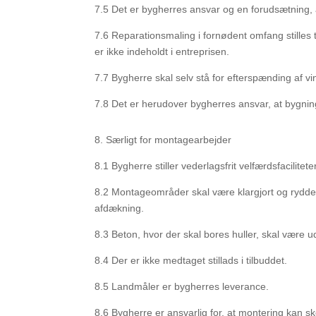
7.5
Det er bygherres ansvar og en forudsætning, at
7.6
Reparationsmaling i fornødent omfang stilles t
er ikke indeholdt i entreprisen.
7.7
Bygherre skal selv stå for efterspænding af vi
7.8
Det er herudover bygherres ansvar, at bygnin
8.
Særligt for montagearbejder
8.1
Bygherre stiller vederlagsfrit velfærdsfacilit
8.2
Montageområder skal være klargjort og rydde
afdækning.
8.3
Beton, hvor der skal bores huller, skal være 
8.4
Der er ikke medtaget stillads i tilbuddet.
8.5
Landmåler er bygherres leverance.
8.6
Bygherre er ansvarlig for, at montering kan ske 