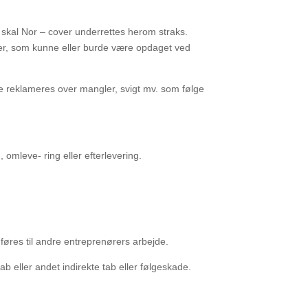
 skal Nor
–
cover underrettes herom straks.
r, som kunne eller burde være opdaget ved
ke reklameres
over mangler, svigt mv. som følge
g, omleve-
ring eller efterlevering.
føres til
andre entreprenørers arbejde.
tab eller
andet indirekte tab eller følgeskade.