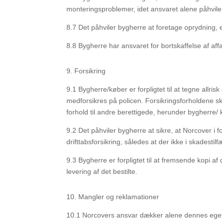
monteringsproblemer, idet ansvaret alene påhviler
8.7
Det påhviler bygherre at foretage oprydning, e
8.8
Bygherre har ansvaret for bortskaffelse af af
9.
Forsikring
9.1
Bygherre/køber er forpligtet til at tegne allr
medforsikres på policen. Forsikringsforholdene sk
forhold til andre berettigede, herunder bygherre/
9.2
Det påhviler bygherre at sikre, at Norcover i
drifttabsforsikring, således at der ikke i skadesti
9.3
Bygherre er forpligtet til at fremsende kopi af 
levering af det bestilte.
10.
Mangler og reklamationer
10.1
Norcovers ansvar dækker alene dennes eget