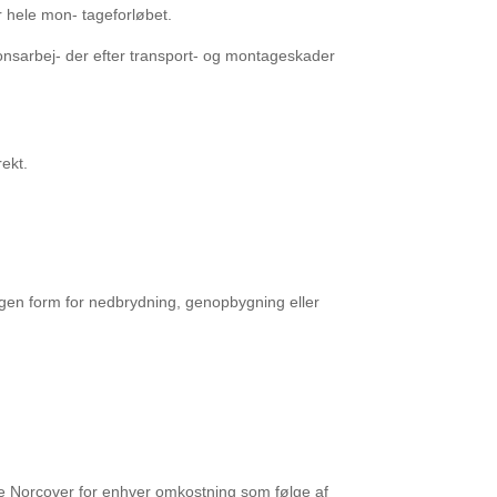
r hele mon-
tageforløbet.
onsarbej-
der efter transport- og montageskader
ekt.
ogen form
for nedbrydning, genopbygning eller
lde Norcover
for enhver omkostning som følge af