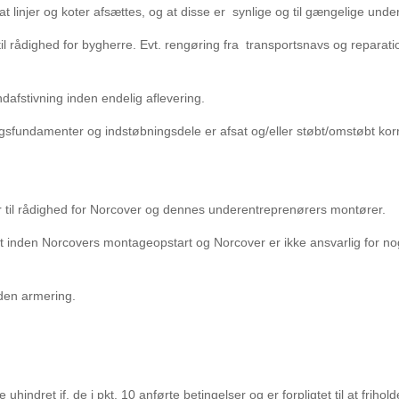
 linjer og koter afsættes, og at disse er
synlige og til gængelige unde
il rådighed for bygherre. Evt. rengøring fra
transportsnavs og reparati
ndafstivning inden endelig aflevering.
gsfundamenter og indstøbningsdele er afsat og/eller støbt/omstøbt korr
eter til rådighed for Norcover og dennes underentreprenørers montører.
t inden Norcovers montageopstart og Norcover er ikke ansvarlig for n
uden armering.
uhindret jf. de i pkt. 10 anførte betingelser og er forpligtet til at friho