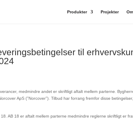
Produkter
Projekter
O
everingsbetingelser til erhvervsku
2024
leverancer, medmindre andet er skriftligt aftalt mellem parterne. Byghe
f Norcover ApS (”Norcover”). Tilbud
har forrang fremfor disse betingelse
 18. AB 18 er aftalt mellem parterne medmindre reglerne skriftligt er f