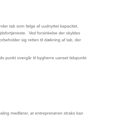
under tab
som følge af uudnyttet kapacitet,
jdsfortjeneste.
Ved forsinkelse der skyldes
beholder sig retten til dækning af tab, der
ids
punkt overgår til bygherre uanset tidspunkt
taling
medfører, at entreprenøren straks kan
.