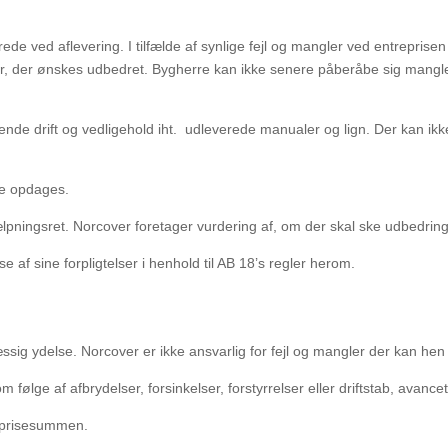
de ved aflevering. I tilfælde af synlige fejl og mangler ved entreprisen
r, der ønskes udbedret. Bygherre kan ikke
senere påberåbe sig mangle
ende drift og vedligehold iht.
udleverede manualer og lign. Der kan ik
de opdages.
ælpningsret. Norcover foretager vurdering af, om der skal ske udbedrin
se af sine forpligtelser i henhold til AB 18’s regler herom.
æssig ydelse. Norcover er ikke ansvarlig for fejl og mangler der kan hen 
ølge af afbrydelser, forsinkelser, forstyrrelser eller driftstab, avance
reprisesummen.