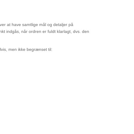
over
at have samtlige mål og detaljer på
kt indgås, når ordren er fuldt klarlagt, dvs. den
lvis,
men ikke begrænset til: