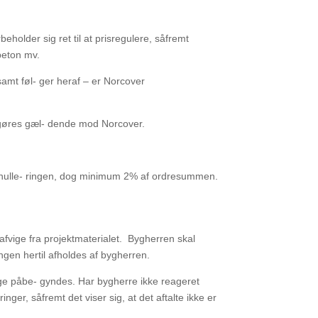
orbeholder
sig ret til at prisregulere, såfremt
 beton mv.
samt føl-
ger heraf – er Norcover
gøres gæl-
dende mod Norcover.
nulle-
ringen, dog minimum 2% af ordresummen.
afvige fra
projektmaterialet.
Bygherren skal
ngen hertil afholdes af bygherren.
ge påbe-
gyndes. Har bygherre ikke reageret
inger, såfremt det viser sig, at det aftalte ikke er