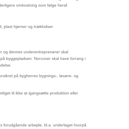
derligere omkostning som følge heraf.
, plast
hjørner og træklodser.
er
og dennes underentreprenører skal
t på byggepladsen. Norcover skal have forrang i
ndelse.
orsikret
på bygherres bygnings-, løsøre- og
ttiget til
ikke at igangsætte produktion eller
rs
forudgående arbejde, bl.a. underlaget hvorpå