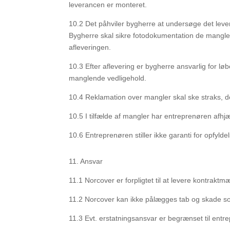
leverancen er monteret.
10.2
Det påhviler bygherre at undersøge det levere
Bygherre skal sikre fotodokumentation de mangle
afleveringen.
10.3
Efter aflevering er bygherre ansvarlig for løb
manglende vedligehold.
10.4
Reklamation over mangler skal ske straks, 
10.5
I tilfælde af mangler har entreprenøren afhj
10.6
Entreprenøren stiller ikke garanti for opfyldel
11.
Ansvar
11.1
Norcover er forpligtet til at levere kontraktm
11.2
Norcover kan ikke pålægges tab og skade som f
11.3
Evt. erstatningsansvar er begrænset til ent