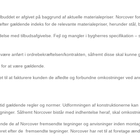
ilbuddet er afgivet på baggrund af aktuelle materialepriser. Norcover f
 efter gældende indeks for de relevante
materialepriser, herunder stål,
ndelse med tilbudsafgivelse. Fejl og mangler i bygherres specifikation – 
 være anført i ordrebekræftelsen/kontrakten, såfremt disse skal kunne 
ge for at være gældende.
get til at fakturere kunden de afledte og forbundne omkostninger ved an
 tid gældende regler og normer. Udformningen af konstruktionerne kan 
regninger. Såfremt Norcover bistår med
indhentelse heraf, skal omkostni
dkende de af Norcover fremsendte tegninger og anvisninger inden monta
ret efter de
fremsendte tegninger.
Norcover har ret til at foretage ændr