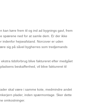
ogn kan køre
frem til og ind ad bygnings gavl, frem
ægge spærene ned for at samle dem. Er der ikke
ger indenfor hejseafstand. Norcover er uden
være sig på såvel
bygherres som tredjemands
l ekstra
tidsforbrug blive faktureret efter medgået
ladsens beskaffenhed, vil blive faktureret til
plader skal
være i samme kote, medmindre andet
ankerjern plader, inden spærmontage. Sker dette
dne omkostninger.