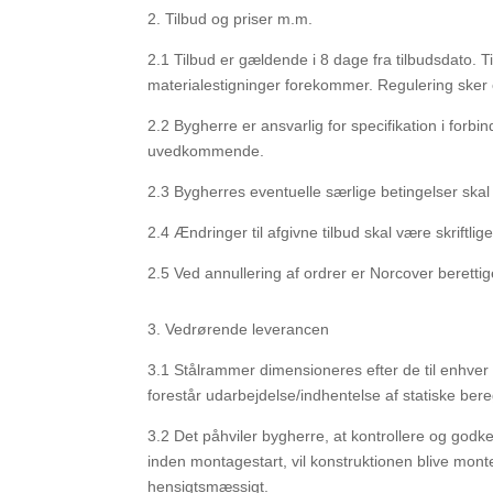
2.
Tilbud og priser m.m.
2.1
Tilbud er gældende i 8 dage fra tilbudsdato. T
materialestigninger forekommer. Regulering sker
2.2
Bygherre er ansvarlig for specifikation i forbi
uvedkommende.
2.3
Bygherres eventuelle særlige betingelser skal
2.4
Ændringer til afgivne tilbud skal være skriftli
2.5
Ved annullering af ordrer er Norcover beretti
3.
Vedrørende leverancen
3.1
Stålrammer dimensioneres efter de til enhver
forestår udarbejdelse/indhentelse af statiske be
3.2
Det påhviler bygherre, at kontrollere og go
inden montagestart, vil konstruktionen blive monte
hensigtsmæssigt.