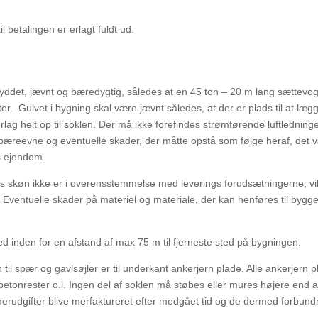
 betalingen er erlagt fuldt ud.
e ryddet, jævnt og bæredygtig, således at en 45 ton – 20 m lang sættev
er.
Gulvet i bygning skal være jævnt
således, at der er plads til at l
rlag helt op til soklen. Der må ikke forefindes strømførende luftlednin
æreevne og eventuelle skader, der måtte opstå som følge heraf, det 
s ejendom.
s skøn ikke er i overensstemmelse med leverings forudsætningerne, vi
. Eventuelle skader på materiel
og materiale, der kan henføres til byggep
hed inden for en afstand af max 75 m til fjerneste sted på bygningen.
 til spær og gavlsøjler er til underkant ankerjern plade. Alle ankerjern 
 betonrester o.l. Ingen del af soklen må
støbes eller mures højere end 
rudgifter blive merfaktureret efter medgået tid og de dermed forbun