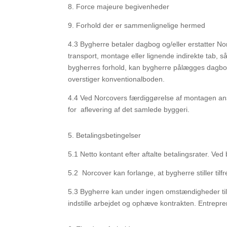
8.
Force majeure begivenheder
9.
Forhold der er sammenlignelige hermed
4.3
Bygherre betaler dagbog og/eller erstatter Nor
transport, montage eller lignende indirekte tab, s
bygherres forhold, kan bygherre pålægges dagb
overstiger
konventionalboden.
4.4
Ved Norcovers færdiggørelse af montagen anses
for
aflevering af det samlede byggeri.
5.
Betalingsbetingelser
5.1
Netto kontant efter aftalte betalingsrater. Ved 
5.2
Norcover kan forlange, at bygherre stiller tilf
5.3
Bygherre kan under ingen omstændigheder tilb
indstille arbejdet og ophæve kontrakten. Entrepr