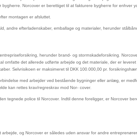
 bygherre. Norcover er berettiget til at
fakturere bygherre for enhver y
fter montagen er afsluttet.
fald, andre efterladenskaber, emballage og materialer, herunder stålbånd
isk entrepriseforsikring, herunder brand- og stormskadeforsikring. Norcov
al omfatte det allerede udførte arbejde
og det materiale, der er levere
køber. Selvrisikoen er maksimeret til DKK 100.000,00 pr. forsikringshæ
 forbindelse med arbejder ved bestående bygninger eller anlæg, er medf
lfælde kan rettes krav/regreskrav mod Nor-
cover.
den tegnede police til Norcover. Indtil denne foreligger, er Norcover bere
 arbejde, og Norcover er således uden ansvar for andre entreprenøre