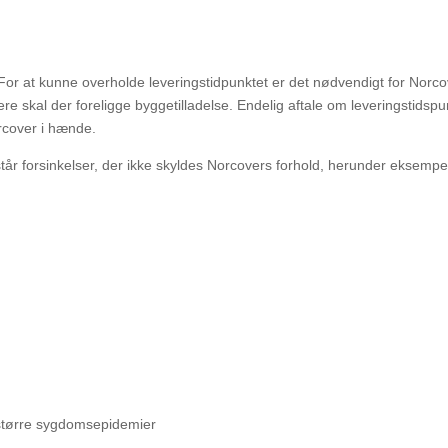
. For at kunne overholde leveringstidpunktet er det nødvendigt for Norc
re skal der foreligge byggetilladelse.
Endelig aftale om leveringstidspun
rcover i hænde.
tår forsinkelser, der ikke skyldes Norcovers forhold, herunder eksempe
større sygdomsepidemier